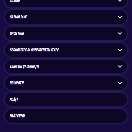
CAZINO
Meciuri din Liga 1 cu șanse amplificate
Fotbal virtual 24/7
CAZINO LIVE
Bonus de bun venit generos la cazino
Provocări zilnice cu premii în monede
SPORTURI
Magazin de bonusuri unde plătești cu monedele câștigate
Turnee săptămânale de pariuri, cazino live și jocuri de păcănele
SECURITATE ȘI CONFIDENȚIALITATE
Program de loialitate cu bonusuri personalizate
TERMENI ȘI CONDIȚII
Bonus cashback săptămânal la mesele de casino live
Cum ți se pare?
PROMOȚII
ZINX CASINO ROMÂNIA: SLOTURI, JACKPOT-URI ȘI DISTRACȚIE
Îți plac
sloturile
? Zinx cazino îți oferă:
PLĂȚI
Păcănele populare cu fructe și șeptari
Video sloturi cu jackpot-uri de la Amusnet
PARTENERI
Păcănele Drops & Wins de la Pragmatic Play
Sloturi cu speciale și Cumpără Bonus