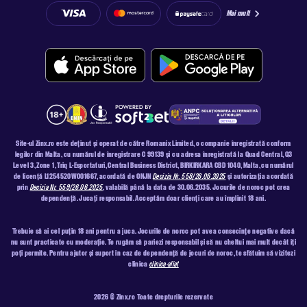
Păcănele noi de la furnizori de top
Mai mult
În secțiunea de
jocuri
Zinx casino online joci păcănele de la branduri de elită, precum:
Netent
Playtech
Big Time Gaming
Pragmatic Play
Amusnet
Site-ul Zinx.ro este deținut și operat de către Romanix Limited, o companie înregistrată conform
Play'n Go
legilor din Malta, cu numărul de înregistrare C 99139 și cu adresa înregistrată la Quad Central, Q3
Level 3, Zone 1, Triq L-Esportaturi, Central Business District, BIRKIRKARA CBD 1040, Malta, cu numărul
Yggdrasil
de licență L1254520W001667, acordată de ONJN
Decizia Nr. 558/26.06.2025
și autorizația acordată
prin
Decizia Nr. 559/26.06.2025
, valabilă până la data de 30.06.2035. Jocurile de noroc pot crea
Nolimit City
dependență. Jucați responsabil. Acceptăm doar clienți care au împlinit 18 ani.
Red Tiger
Trebuie să ai cel puțin 18 ani pentru a juca. Jocurile de noroc pot avea consecințe negative dacă
Hacksaw Gaming
nu sunt practicate cu moderație. Te rugăm să pariezi responsabil și să nu cheltui mai mult decât îți
Săptămânal, alegem un slot și organizăm un turneu cu premii în monede. Accepți provocarea și participi?
poți permite. Pentru ajutor și suport în caz de dependență de jocuri de noroc, te sfătuim să vizitezi
clinica
clinica-aliat
ZINX CASINO LIVE: RULETĂ, BACCARAT, ZARURI ȘI BLACKJACK
Mesele live casino
Zinx te aduc mai aproape de atmosfera cazinourilor reale. Selecția de jocuri cu dealeri
2026 © Zinx.ro Toate drepturile rezervate
reali include: