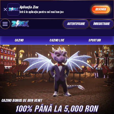
Aplicația Zinx
DESCHIDE
Intră în aplicație pentru cel mai bun joc
AUTENTIFICARE
ÎNREGISTRARE
CAZINO
CAZINO LIVE
SPORTURI
CAZINO BONUS DE BUN VENIT
100% PÂNĂ LA 5,000 RON