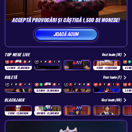
ACCEPTĂ PROVOCĂRI ȘI CÂȘTIGĂ 1,500 DE MONEDE!
JOACĂ ACUM
TOP MESE LIVE
Vezi toate (18)
NOU
NOU
17
6
24
27
4
15
12
27
34
25
36
28
18
0
7 / 7
Bucharest Roulette
Romanian Roulette
Romanian Blackjack 1
Bucharest Infinite Free Bet Blackjack
Buchar
2.5 RON
-
25,000 RON
5 RON
-
12,500 RON
0.5 R
12
21
35
36
4
6
17
11
27
21
24
34
RULETĂ
Vezi toate (7)
26
25
26
36
26
2
NOU
4
19
17
6
24
27
4
15
2
7
17
10
13
36
14
3
11
30
2
5
18
0
23
29
30
8
12
27
Romanian Roulette
Bucharest AutoRoulette
Lucky 6 Roulette
Mega Roulette
Buch
0.5 RON
-
25,000 RON
2.5 R
12
21
35
36
4
6
14
15
24
32
13
3
30
2
33
12
10
30
24
34
13
15
17
11
BLACKJACK
Vezi toate (69)
26
25
26
36
26
2
6
35
12
23
18
35
4
21
12
34
6
20
NOU
NOU
4
19
26
22
1
24
2 / 7
7 / 7
Bucharest Infinite Free Bet Blackjack
Bucharest Blackjack A
Romanian Blackjack 1
Romanian Blackjack 2
Roman
5 RON
-
12,500 RON
100 RON
-
12,500 RON