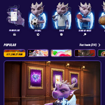
PARIURI LIVE
FOTBAL
TENIS
TENIS DE MASĂ
POPULAR
Vezi toate (214)
100 Burning Hot Buy Bonus
Gates of Olympus
Sweet Bonanza 1000
Wanted: Dead or a Wild
40 
571,298.27 RON