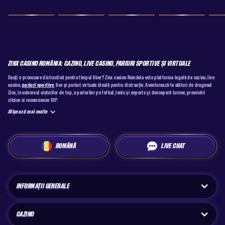
ZINX CASINO ROMÂNIA: CAZINO, LIVE CASINO, PARIURI SPORTIVE ȘI VIRTUALE
Cauți o provocare distractivă pentru timpul liber? Zinx casino România este platforma legală de cazino, live
casino,
pariuri sportive
live și pariuri virtuale ideală pentru distracție. Aventurează-te alături de dragonul
Zinx, în universul sloturilor de top, a pariurilor pe fotbal, tenis și esports și descoperă turnee, provocări
zilnice și recompense VIP.
Afișează mai multe
DE CE ZINX ROMÂNIA?
Zinx înseamnă divertisment, adrenalină, entuziasm și voie bună. Alege Zinx pentru:
ROMÂNĂ
LIVE CHAT
Păcănele populare de la furnizori premium
Jackpot-uri
cu premii progresive
Mese live în română cu mize de la 0,50 Ron
INFORMAȚII GENERALE
Video poker, ruletă, blackjack și alte
jocuri de masă
Pariuri live cu cote mărite
CAZINO
Meciuri din Liga 1 cu șanse amplificate