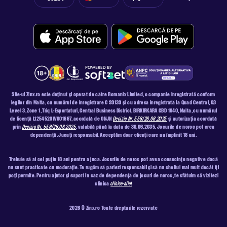
În secțiunea de
jocuri
Zinx casino online joci păcănele de la branduri de elită, precum:
Netent
Playtech
Big Time Gaming
Pragmatic Play
Amusnet
Site-ul Zinx.ro este deținut și operat de către Romanix Limited, o companie înregistrată conform
Play'n Go
legilor din Malta, cu numărul de înregistrare C 99139 și cu adresa înregistrată la Quad Central, Q3
Level 3, Zone 1, Triq L-Esportaturi, Central Business District, BIRKIRKARA CBD 1040, Malta, cu numărul
Yggdrasil
de licență L1254520W001667, acordată de ONJN
Decizia Nr. 558/26.06.2025
și autorizația acordată
prin
Decizia Nr. 559/26.06.2025
, valabilă până la data de 30.06.2035. Jocurile de noroc pot crea
Nolimit City
dependență. Jucați responsabil. Acceptăm doar clienți care au împlinit 18 ani.
Red Tiger
Trebuie să ai cel puțin 18 ani pentru a juca. Jocurile de noroc pot avea consecințe negative dacă
Hacksaw Gaming
nu sunt practicate cu moderație. Te rugăm să pariezi responsabil și să nu cheltui mai mult decât îți
Săptămânal, alegem un slot și organizăm un turneu cu premii în monede. Accepți provocarea și participi?
poți permite. Pentru ajutor și suport în caz de dependență de jocuri de noroc, te sfătuim să vizitezi
clinica
clinica-aliat
ZINX CASINO LIVE: RULETĂ, BACCARAT, ZARURI ȘI BLACKJACK
Mesele live casino
Zinx te aduc mai aproape de atmosfera cazinourilor reale. Selecția de jocuri cu dealeri
2026 © Zinx.ro Toate drepturile rezervate
reali include: