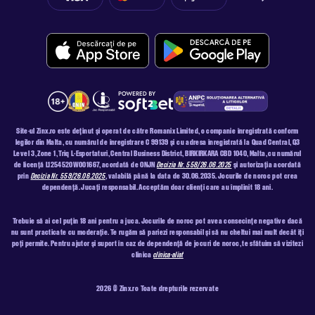
În secțiunea de
jocuri
Zinx casino online joci păcănele de la branduri de elită, precum:
Netent
Playtech
Big Time Gaming
Pragmatic Play
Amusnet
Site-ul Zinx.ro este deținut și operat de către Romanix Limited, o companie înregistrată conform
Play'n Go
legilor din Malta, cu numărul de înregistrare C 99139 și cu adresa înregistrată la Quad Central, Q3
Level 3, Zone 1, Triq L-Esportaturi, Central Business District, BIRKIRKARA CBD 1040, Malta, cu numărul
Yggdrasil
de licență L1254520W001667, acordată de ONJN
Decizia Nr. 558/26.06.2025
și autorizația acordată
prin
Decizia Nr. 559/26.06.2025
, valabilă până la data de 30.06.2035. Jocurile de noroc pot crea
Nolimit City
dependență. Jucați responsabil. Acceptăm doar clienți care au împlinit 18 ani.
Red Tiger
Trebuie să ai cel puțin 18 ani pentru a juca. Jocurile de noroc pot avea consecințe negative dacă
Hacksaw Gaming
nu sunt practicate cu moderație. Te rugăm să pariezi responsabil și să nu cheltui mai mult decât îți
Săptămânal, alegem un slot și organizăm un turneu cu premii în monede. Accepți provocarea și participi?
poți permite. Pentru ajutor și suport în caz de dependență de jocuri de noroc, te sfătuim să vizitezi
clinica
clinica-aliat
ZINX CASINO LIVE: RULETĂ, BACCARAT, ZARURI ȘI BLACKJACK
Mesele live casino
Zinx te aduc mai aproape de atmosfera cazinourilor reale. Selecția de jocuri cu dealeri
2026 © Zinx.ro Toate drepturile rezervate
reali include: