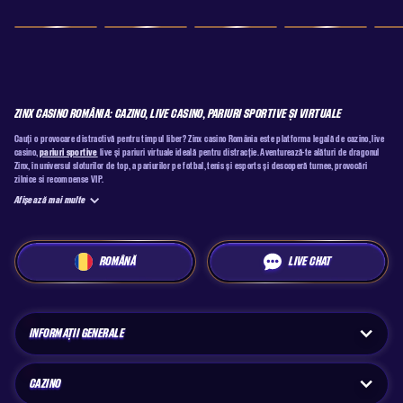
ZINX CASINO ROMÂNIA: CAZINO, LIVE CASINO, PARIURI SPORTIVE ȘI VIRTUALE
Cauți o provocare distractivă pentru timpul liber? Zinx casino România este platforma legală de cazino, live
casino,
pariuri sportive
live și pariuri virtuale ideală pentru distracție. Aventurează-te alături de dragonul
Zinx, în universul sloturilor de top, a pariurilor pe fotbal, tenis și esports și descoperă turnee, provocări
zilnice și recompense VIP.
Afișează mai multe
DE CE ZINX ROMÂNIA?
Zinx înseamnă divertisment, adrenalină, entuziasm și voie bună. Alege Zinx pentru:
ROMÂNĂ
LIVE CHAT
Păcănele populare de la furnizori premium
Jackpot-uri
cu premii progresive
Mese live în română cu mize de la 0,50 Ron
INFORMAȚII GENERALE
Video poker, ruletă, blackjack și alte
jocuri de masă
Pariuri live cu cote mărite
CAZINO
Meciuri din Liga 1 cu șanse amplificate