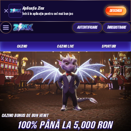
Aplicația Zinx
DESCHIDE
Intră în aplicație pentru cel mai bun joc
AUTENTIFICARE
ÎNREGISTRARE
CAZINO
CAZINO LIVE
SPORTURI
CAZINO BONUS DE BUN VENIT
100% PÂNĂ LA 5,000 RON